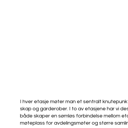
I hver etasje møter man et sentralt knutepunk
skap og garderober. I to av etasjene har vi de
både skaper en sømløs forbindelse mellom eta
møteplass for avdelingsmøter og større samli