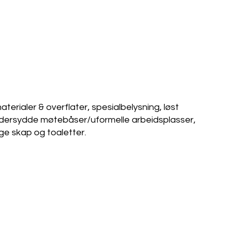
terialer & overflater, spesialbelysning, løst
reddersydde møtebåser/uformelle arbeidsplasser,
ge skap og toaletter.