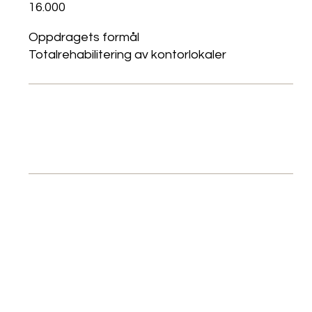
16.000
Oppdragets formål
Totalrehabilitering av kontorlokaler
Gå til if
Gå til Veldhoen Company
Foto av Dag Sandven