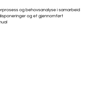
erprosess og behovsanalyse i samarbeid
ldisponeringer og et gjennomført
nual