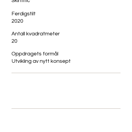
Skintific
Ferdigstilt
2020
Antall kvadratmeter
20
Oppdragets formål
Utvikling av nytt konsept
Gå til Skintific
Gå til Bico Bygg og Innredning
N/A