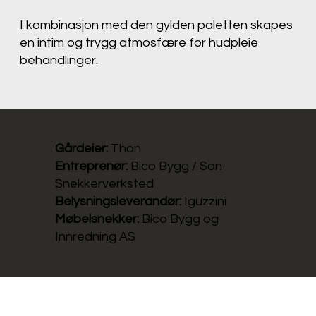
I kombinasjon med den gylden paletten skapes
en intim og trygg atmosfære for hudpleie
behandlinger.
Gårdeier:
Thon
Entreprenør:
Bico Bygg / Son
Snekkerverksted
Belysningsleverandør:
Iguzzini
Møbelsnekker:
Bico Bygg og
Innredning AS