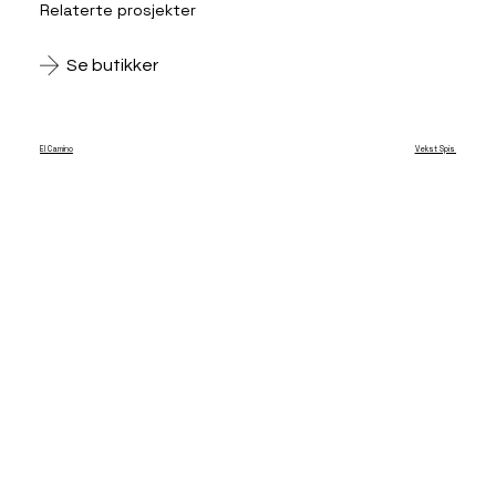
Relaterte prosjekter
Se butikker
El Camino
Vekst Spiseri