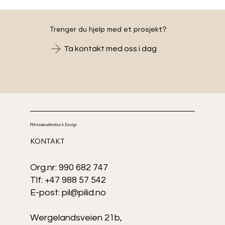
Trenger du hjelp med et
prosjekt?
Ta kontakt med oss i dag
Pil Interiørarkitektur & Design
KONTAKT
Org.nr: 990 682 747
Tlf: +47 988 57 542
E-post: pil@pilid.no
Wergelandsveien 21b,